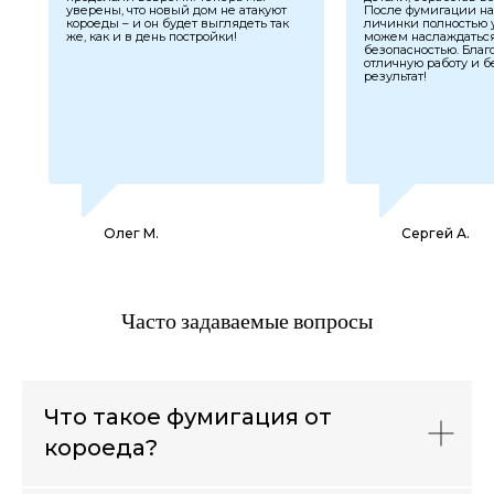
уверены, что новый дом не атакуют
После фумигации на
короеды – и он будет выглядеть так
личинки полностью 
же, как и в день постройки!
можем наслаждаться
безопасностью. Благ
отличную работу и 
результат!
Олег М.
Сергей А.
Часто задаваемые вопросы
Что такое фумигация от
короеда?