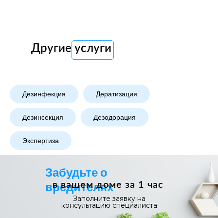
Другие услуги
Дезинфекция
Дератизация
Дезинсекция
Дезодорация
Экспертиза
Забудьте о
вредителях
в вашем доме за 1 час
Заполните заявку на
консультацию специалиста