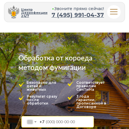
Звоните прямо cейчас!
Центр
Дезинфекции
7 (495) 991-04-37
24/7
Обработка от короеда
методом фумигации
Безопасно для
Соответствует
детей и
правилам
животных
СанПиНа
Результат сразу
3 года
после
гарантии,
обработки
прописанной в
Договоре
+7