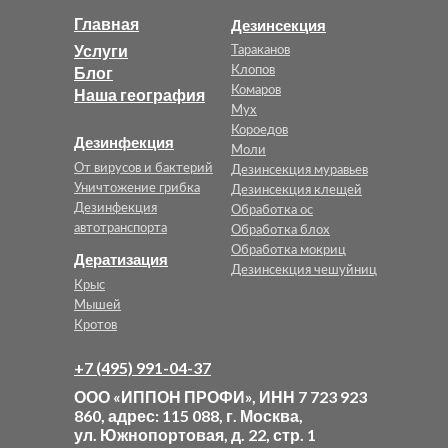
Главная
Дезинсекция
Услуги
Тараканов
Работаем по все
Блог
Клопов
Комаров
Наша география
Мух
Короедов
Дезинфекция
Моли
От вирусов и бактерий
Дезинсекция муравьев
Уничтожение грибка
Дезинсекция клещей
Дезинфекция
Обработка ос
автотранспорта
Обработка блох
Обработка мокриц
Дератизация
Дезинсекция чешуйниц
Крыс
Мышей
Кротов
+7 (495) 991-04-37
ООО «ИППОН ПРОФИ», ИНН 7 723 923
860, адрес: 115 088, г. Москва,
ул. Южнопортовая, д. 22, стр. 1