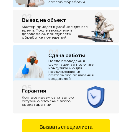
способ обработки.
03
Выезд на объект
Мастер приедет в удобное для вас
время. После заключения
договора он приступает к
обработке помещений.
04
Сдача работы
После проведения
фумигации вы получите
консультацию для
предупреждения
повторного появления
вредителей.
05
Гарантия
Контролируем санитарную
ситуацию в течение всего
срока гарантии
Вызвать специалиста