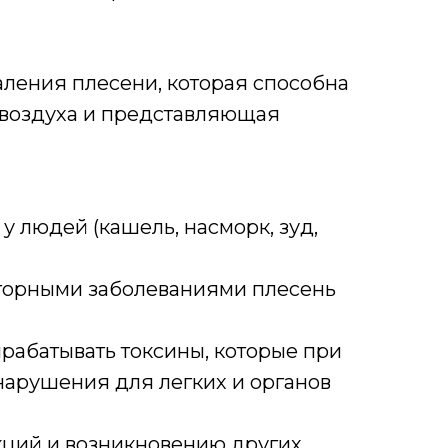
аления плесени, которая способна
о воздуха и представляющая
 людей (кашель, насморк, зуд,
аторными заболеваниями плесень
ырабатывать токсины, которые при
нарушения для легких и органов
кций и возникновению других