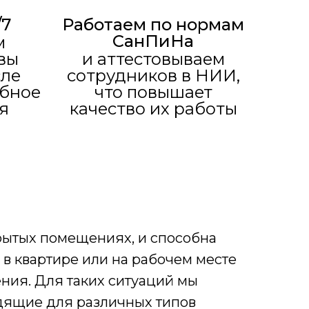
/7
Работаем по нормам
СанПиНа
м
вы
и аттестовываем
сле
сотрудников в НИИ,
обное
что повышает
я
качество их работы
крытых помещениях, и способна
 в квартире или на рабочем месте
ния. Для таких ситуаций мы
дящие для различных типов