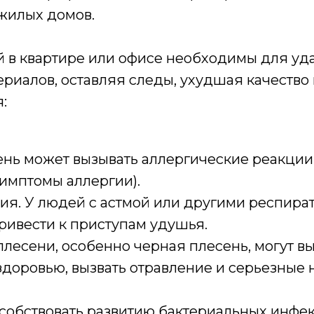
 жилых домов.
й в квартире или офисе необходимы для уд
териалов, оставляя следы, ухудшая качеств
:
нь может вызывать аллергические реакции у
имптомы аллергии).
ия. У людей с астмой или другими респир
ривести к приступам удушья.
плесени, особенно черная плесень, могут в
здоровью, вызвать отравление и серьезные 
собствовать развитию бактериальных инфе