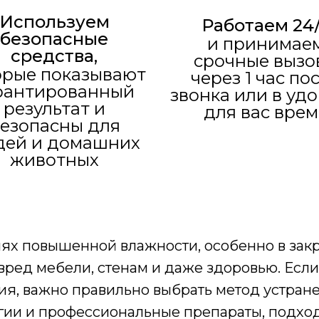
Используем
Работаем 24
безопасные
и принимае
средства,
срочные вызо
орые показывают
через 1 час по
рантированный
звонка или в уд
результат и
для вас врем
езопасны для
дей и домашних
животных
виях повышенной влажности, особенно в за
вред мебели, стенам и даже здоровью. Если
я, важно правильно выбрать метод устране
гии и профессиональные препараты, подхо