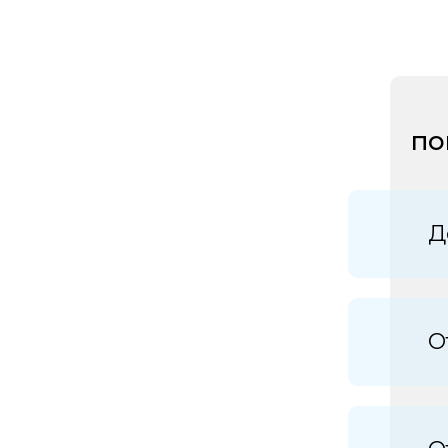
по
Д
О