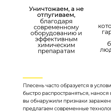
Уничтожаем, а не
отпугиваем,
благодаря
кот
современному
га
оборудованию и
эффективным
б
химическим
лю
препаратам
Плесень часто образуется в усло
быстро распространяться, нанося 
вы обнаружили признаки заражени
предлагаем современные техноло