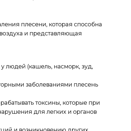
аления плесени, которая способна
о воздуха и представляющая
 людей (кашель, насморк, зуд,
аторными заболеваниями плесень
ырабатывать токсины, которые при
нарушения для легких и органов
кций и возникновению других