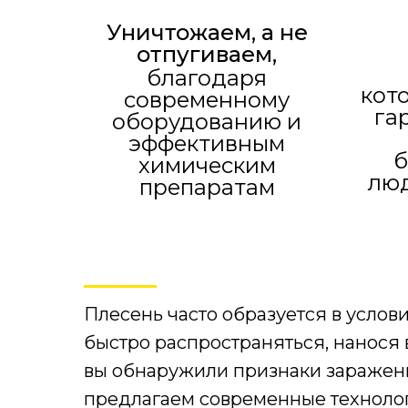
Уничтожаем, а не
отпугиваем,
благодаря
кот
современному
га
оборудованию и
эффективным
б
химическим
лю
препаратам
Плесень часто образуется в усло
быстро распространяться, нанося 
вы обнаружили признаки заражени
предлагаем современные техноло