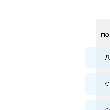
по
Д
О