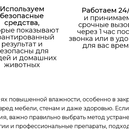
Используем
Работаем 24
безопасные
и принимае
средства,
срочные вызо
орые показывают
через 1 час по
рантированный
звонка или в уд
результат и
для вас врем
езопасны для
дей и домашних
животных
виях повышенной влажности, особенно в за
вред мебели, стенам и даже здоровью. Если
я, важно правильно выбрать метод устране
гии и профессиональные препараты, подхо