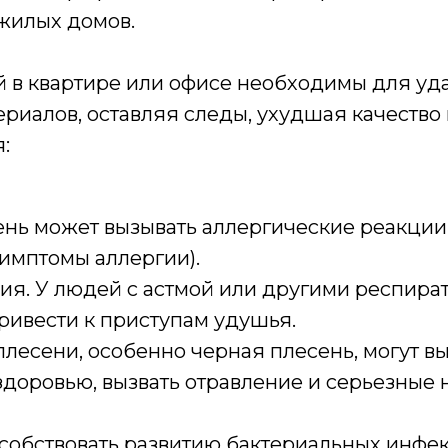
 жилых домов.
й в квартире или офисе необходимы для уд
териалов, оставляя следы, ухудшая качеств
:
нь может вызывать аллергические реакции у
имптомы аллергии).
ия. У людей с астмой или другими респир
ривести к приступам удушья.
плесени, особенно черная плесень, могут в
здоровью, вызвать отравление и серьезные 
собствовать развитию бактериальных инфе