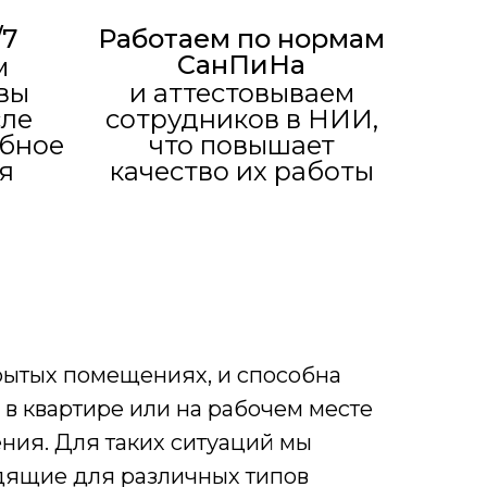
/7
Работаем по нормам
СанПиНа
м
вы
и аттестовываем
сле
сотрудников в НИИ,
обное
что повышает
я
качество их работы
крытых помещениях, и способна
 в квартире или на рабочем месте
ния. Для таких ситуаций мы
дящие для различных типов