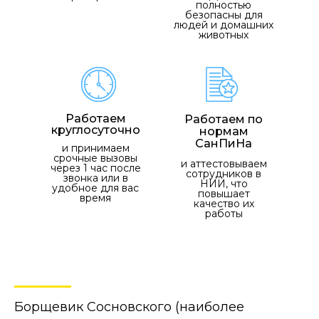
полностью
безопасны для
людей и домашних
животных
Работаем
Работаем по
круглосуточно
нормам
СанПиНа
и принимаем
срочные вызовы
и аттестовываем
через 1 час после
сотрудников в
звонка или в
НИИ, что
удобное для вас
повышает
время
качество их
работы
Борщевик Сосновского (наиболее