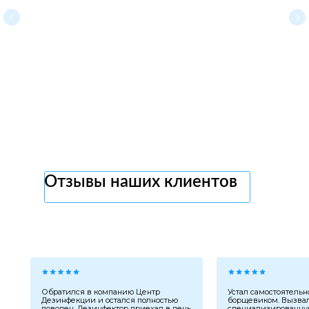
Отзывы наших клиентов
Обратился в компанию Центр
Устал самостоятельн
Дезинфекции и остался полностью
борщевиком. Вызва
доволен. Дезинфектор приехал в день
специализированну