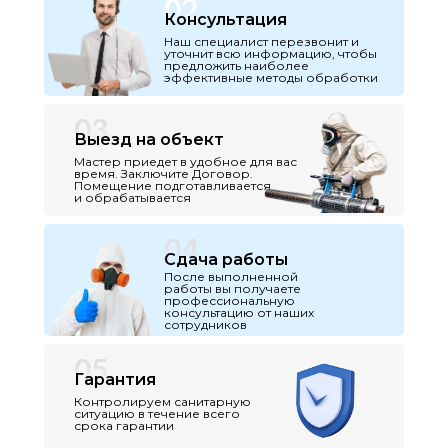
02
Консультация
Наш специалист перезвонит и
уточнит всю информацию, чтобы
предложить наиболее
эффективные методы обработки
03
Выезд на объект
Мастер приедет в удобное для вас
время. Заключите Договор.
Помещение подготавливается
и обрабатывается
04
Сдача работы
После выполненной
работы вы получаете
профессиональную
консультацию от наших
сотрудников
05
Гарантия
Контролируем санитарную
ситуацию в течение всего
срока гарантии