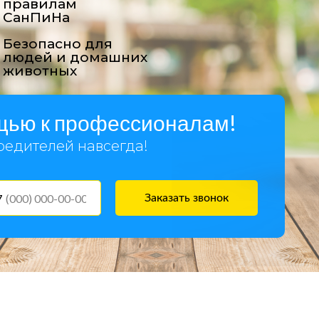
правилам
СанПиНа
Безопасно для
людей и домашних
животных
щью к профессионалам!
едителей навсегда!
7
Заказать звонок
асекомых) в Щёлково