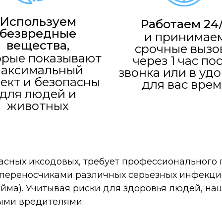
Используем
Работаем 24
безвредные
и принимае
вещества,
срочные вызо
орые показывают
через 1 час по
аксимальный
звонка или в уд
ект и безопасны
для вас врем
для людей и
животных
асных иксодовых, требует профессионального 
 переносчиками различных серьезных инфекци
йма). Учитывая риски для здоровья людей, на
ыми вредителями.