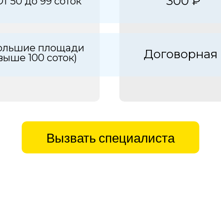
300 ₽
От 50 до 99 соток
ольшие площади
Договорная
выше 100 соток)
Вызвать специалиста