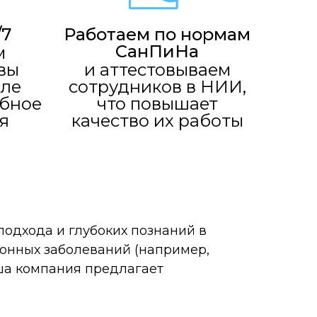
/7
Работаем по нормам
СанПиНа
м
вы
и аттестовываем
сле
сотрудников в НИИ,
обное
что повышает
я
качество их работы
подхода и глубоких познаний в
онных заболеваний (например,
ша компания предлагает