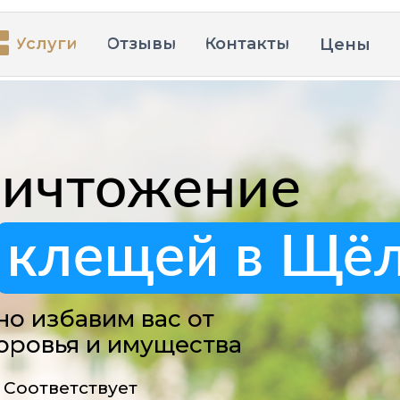
Услуги
Отзывы
Контакты
Цены
во
ничтожение
клещей в Щё
о избавим вас от
доровья и имущества
Соответствует