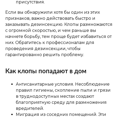
перезвоним Вам в течение 5 минут
присутствия.
Если вы обнаружили хотя бы один из этих
признаков, важно действовать быстро и
заказывать дезинсекцию. Клопы размножаются
+7
с огромной скоростью, и чем раньше вы
начнете борьбу, тем проще будет избавиться от
При нажатии на кнопку вы соглашаетесь с
них. Обратитесь к профессионалам для
Политикой конфиденциальности
проведения дезинсекции, чтобы
гарантированно решить проблему.
Заказать звонок
Как клопы попадают в дом
Антисанитарные условия. Несоблюдение
правил гигиены, скопление пыли и грязи
в труднодоступных местах создают
благоприятную среду для размножения
вредителей.
Миграция из соседних помещений. Эти