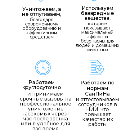
Используем
Уничтожаем, а
безвредные
не отпугиваем,
вещества,
благодаря
которые
современному
показывают
оборудованию и
максимальный
эффективным
эффект и
средствам
безопасны для
людей и домашних
животных
Работаем
Работаем по
круглосуточно
нормам
и принимаем
СанПиНа
срочные вызовы на
и аттестовываем
профессиональное
сотрудников в
уничтожение
НИИ, что
насекомых через 1
повышает
час после звонка
качество их
или в удобное для
работы
вас время