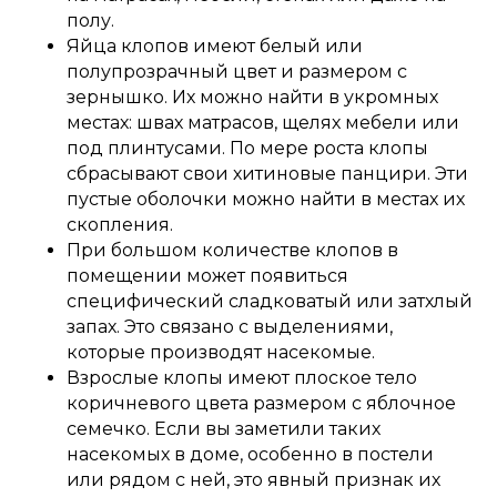
полу.
Яйца клопов имеют белый или
полупрозрачный цвет и размером с
зернышко. Их можно найти в укромных
местах: швах матрасов, щелях мебели или
под плинтусами. По мере роста клопы
сбрасывают свои хитиновые панцири. Эти
пустые оболочки можно найти в местах их
скопления.
При большом количестве клопов в
помещении может появиться
специфический сладковатый или затхлый
запах. Это связано с выделениями,
которые производят насекомые.
Взрослые клопы имеют плоское тело
коричневого цвета размером с яблочное
семечко. Если вы заметили таких
Не забудьте получить скидку 10%,
насекомых в доме, особенно в постели
которая действует только сегодня
или рядом с ней, это явный признак их
Оставьте свой номер телефона и мы