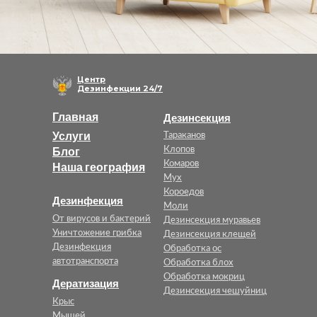
Центр
Дезинфекции 24/7
Главная
Дезинсекция
Услуги
Тараканов
Блог
Клопов
Комаров
Наша география
Мух
Короедов
Дезинфекция
Моли
От вирусов и бактерий
Дезинсекция муравьев
Уничтожение грибка
Дезинсекция клещей
Дезинфекция
Обработка ос
автотранспорта
Обработка блох
Обработка мокриц
Дератизация
Дезинсекция чешуйниц
Крыс
Мышей